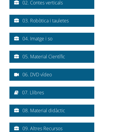
02. Contes verticals
03. Robòtica i tauletes
04. Imatge i so
05. Material Científic
06. DVD vídeo
07. Llibres
08. Material didàctic
09. Altres Recursos