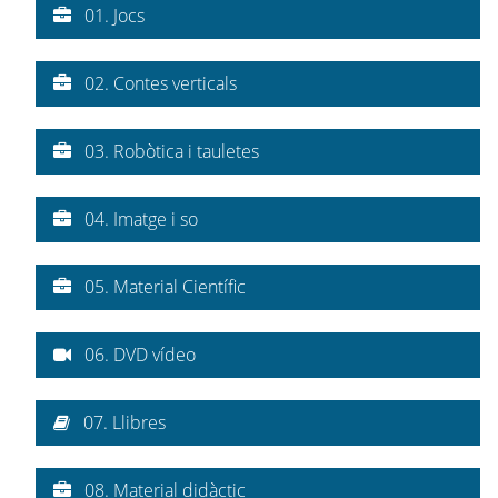
01. Jocs
02. Contes verticals
03. Robòtica i tauletes
04. Imatge i so
05. Material Científic
06. DVD vídeo
07. Llibres
08. Material didàctic