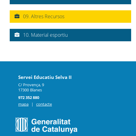
09. Altres Recursos
10. Material esportiu
Servei Educatiu Selva II
C/ Provença, 9
17300
Blanes
972 352 880
mapa
|
contacte