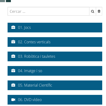
01. Jocs
02. Contes verticals
03. Robòtica i tauletes
04. Imatge i so
05. Material Científic
06. DVD vídeo