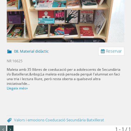
Reservar
08. Material didàctic
NR 16625
Maleta amb 35 llibres de coeducació per a adolescents de Secundària
i/o Batxillerat.&nbsp;La maleta està pensada perquè l'alumnat en faci
una tria i lectura lliure, però resta oberta a qualsevol altra
iniciativa/ide...
Llegeix més»
Valors i emocions
Coeducació
Secundària
Batxillerat
1 - 1 / 1