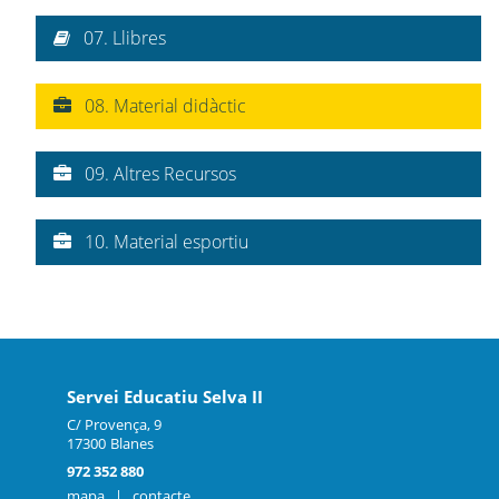
07. Llibres
08. Material didàctic
09. Altres Recursos
10. Material esportiu
Servei Educatiu Selva II
C/ Provença, 9
17300
Blanes
972 352 880
mapa
|
contacte