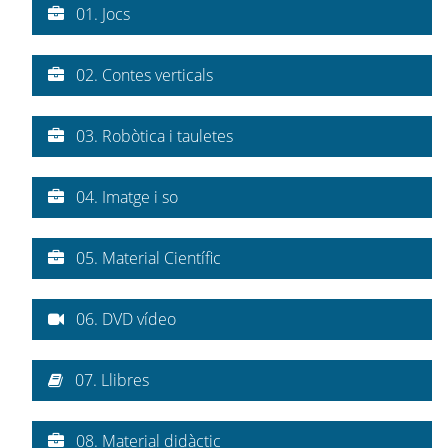
01. Jocs
02. Contes verticals
03. Robòtica i tauletes
04. Imatge i so
05. Material Científic
06. DVD vídeo
07. Llibres
08. Material didàctic