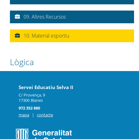
09. Altres Recursos
10. Material esportiu
Lògica
Servei Educatiu Selva II
C/ Provença, 9
17300
Blanes
972 352 880
mapa
|
contacte