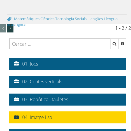
Matemàtiques
Ciències
Tecnologia
Socials
Llengües
Llengua
estrangera
1 - 2 / 2
01. Jocs
02. Contes verticals
03. Robòtica i tauletes
04. Imatge i so