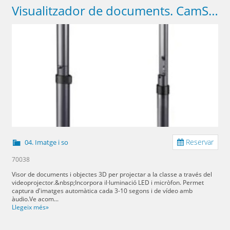
Visualitzador de documents. CamScanner X300-A4
Reservar
04. Imatge i so
70038
Visor de documents i objectes 3D per projectar a la classe a través del
videoprojector.&nbsp;Incorpora il·luminació LED i micròfon. Permet
captura d'imatges automàtica cada 3-10 segons i de vídeo amb
àudio.Ve acom...
Llegeix més»