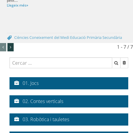
petit....
Llegeix més»
Ciències
Coneixement del Medi
Educació Primària
Secundària
1 - 7 / 7
01. Jocs
02. Contes verticals
03. Robòtica i tauletes