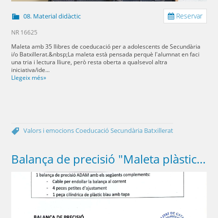
Reservar
08. Material didàctic
NR 16625
Maleta amb 35 llibres de coeducació per a adolescents de Secundària
i/o Batxillerat.&nbsp;La maleta està pensada perquè l'alumnat en faci
una tria i lectura lliure, però resta oberta a qualsevol altra
iniciativa/ide...
Llegeix més»
Valors i emocions
Coeducació
Secundària
Batxillerat
Balança de precisió "Maleta plàstic 0"