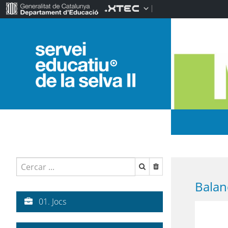
Balan
01. Jocs