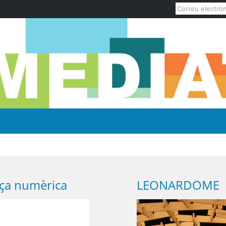
ça numèrica
LEONARDOME