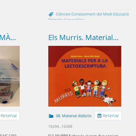
Ciències
Coneixement del Medi
Educació
Primària
Secundària
Caixes de MATEMÀTIQUES csire
Els Murris. Materials per a la lectoescriptura.
Reservar
Reservar
08. Material didàctic
16294...16308
SAIC (250
ELS MURRIS&nbsp;és el nom d’un conjunt