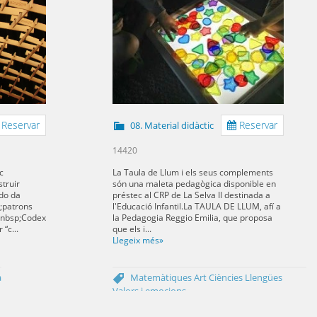
Reservar
Reservar
08. Material didàctic
14420
c
La Taula de Llum i els seus complements
truir
són una maleta pedagògica disponible en
do da
préstec al CRP de La Selva II destinada a
p;patrons
l'Educació Infantil.La TAULA DE LLUM, afí a
&nbsp;Codex
la Pedagogia Reggio Emilia, que proposa
“c...
que els i...
Llegeix més»
a
Matemàtiques
Art
Ciències
Llengües
Valors i emocions