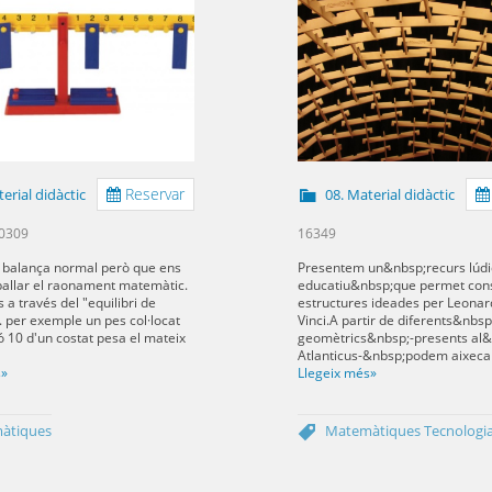
Reservar
erial didàctic
08. Material didàctic
0309
16349
 balança normal però que ens
Presentem un&nbsp;recurs lúdi
allar el raonament matemàtic.
educatiu&nbsp;que permet cons
a través del "equilibri de
estructures ideades per Leonar
. per exemple un pes col·locat
Vinci.A partir de diferents&nbs
ió 10 d'un costat pesa el mateix
geomètrics&nbsp;-presents al
Atlanticus-&nbsp;podem aixecar 
s»
Llegeix més»
àtiques
Matemàtiques
Tecnologi