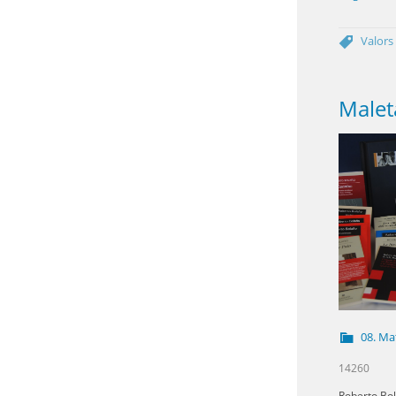
Valors
08. Mat
14260
Roberto Bol