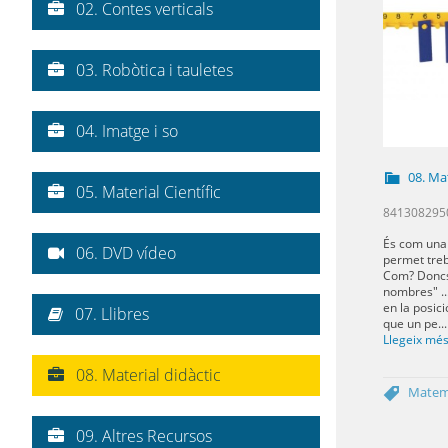
02. Contes verticals
03. Robòtica i tauletes
04. Imatge i so
08. Mat
05. Material Científic
841308295
És com una
06. DVD vídeo
permet treb
Com? Doncs 
nombres" ..
en la posic
07. Llibres
que un pe...
Llegeix mé
08. Material didàctic
Matem
09. Altres Recursos