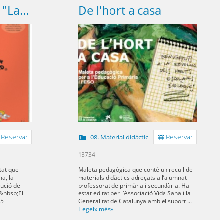
Posa't un conte. "La màgia dels bosc"
De l'hort a casa
Reservar
Reservar
08. Material didàctic
13734
tat que
Maleta pedagògica que conté un recull de
ma, la
materials didàctics adreçats a l’alumnat i
lució de
professorat de primària i secundària. Ha
.&nbsp;El
estat editat per l’Associació Vida Sana i la
:5
Generalitat de Catalunya amb el suport ...
Llegeix més»