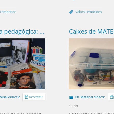
 i emocions
Valors i emocions
Maleta pedagògica: Roberto Bolaño en el aula
Reservar
erial didàctic
08. Material didàctic
16599
año en el aula es un material
LLISTAT CAIXA A:4 Pots GEOMO