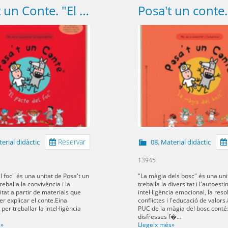
Posa't un Conte. "El pacte del foc"
Reservar
erial didàctic
08. Material didàctic
13945
l foc" és una unitat de Posa't un
"La màgia dels bosc" és una uni
eballa la convivència i la
treballa la diversitat i l'autoesti
itat a partir de materials que
intel·ligència emocional, la reso
er explicar el conte.Eina
conflictes i l'educació de valors
er treballar la intel·ligència
PUC de la màgia del bosc conté
disfresses f�...
s»
Llegeix més»