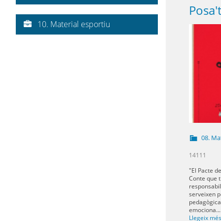
10. Material esportiu
08. Mat
14111
"El Pacte de
Conte que tr
responsabil
serveixen p
pedagògica p
emociona...
Llegeix mé