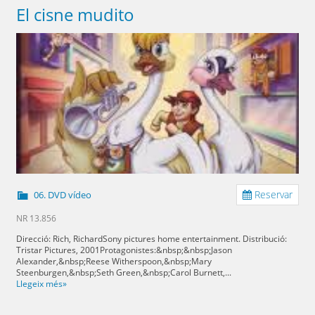
El cisne mudito
Reservar
06. DVD vídeo
NR 13.856
Direcció: Rich, RichardSony pictures home entertainment. Distribució:
Tristar Pictures, 2001Protagonistes:&nbsp;&nbsp;Jason
Alexander,&nbsp;Reese Witherspoon,&nbsp;Mary
Steenburgen,&nbsp;Seth Green,&nbsp;Carol Burnett,...
Llegeix més»