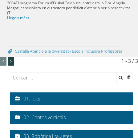
2004El programa Forum d'Euskal Telebista, entrevista la Dra. Ángela
Magaz, especialista en el trastorn per dèficit d'atenció per hiperactivitat
(T...
Llegeix més»
Castellà
Atenció a la diversitat - Escola inclusiva
Professorat
1 - 3 / 3
01. Jocs
02. Contes verticals
03. Robòtica i tauletes