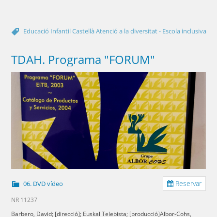
Educació Infantil
Castellà
Atenció a la diversitat - Escola inclusiva
TDAH. Programa "FORUM"
Reservar
06. DVD vídeo
NR 11237
Barbero, David; [direcció]; Euskal Telebista; [producció]Albor-Cohs,