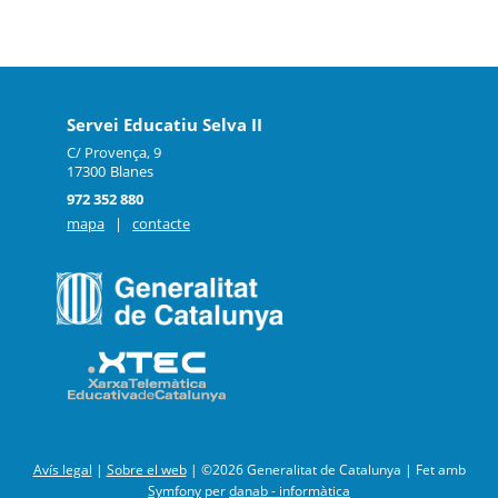
Servei Educatiu Selva II
C/ Provença, 9
17300
Blanes
972 352 880
mapa
|
contacte
Avís legal
|
Sobre el web
|
©2026 Generalitat de Catalunya |
Fet amb
Symfony
per
danab - informàtica