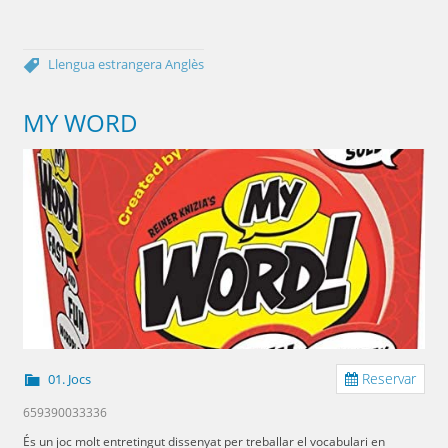
Llengua estrangera
Anglès
MY WORD
Reservar
01. Jocs
659390033336
És un joc molt entretingut dissenyat per treballar el vocabulari en