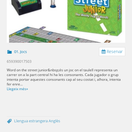
Reservar
01. Jocs
659390017503
Word on the street junior&nbsp;és un joc on el taulell representa un
carrer on a la part central hi ha les consonants. Cada jugador o grup
intenta portar aquestes consonants cap al seu costat i, alhora, intenta
fer enre...
Llegeix més»
Llengua estrangera
Anglès