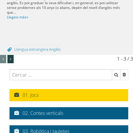
anglès. Es pot graduar la seva dificultat i, en general, es pot utilitzar
sense problemes als 10 anys (o abans, depèn del nivell d’anglès més
que...
Llegeix més»
Llengua estrangera
Anglès
1 - 3 / 3
01. Jocs
02. Contes verticals
03. Robòtica i tauletes