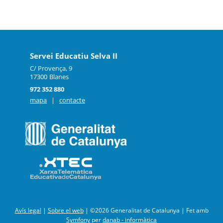
Servei Educatiu Selva II
C/ Provença, 9
17300
Blanes
972 352 880
mapa
|
contacte
Avís legal
|
Sobre el web
|
©2026 Generalitat de Catalunya |
Fet amb
Symfony
per
danab - informàtica