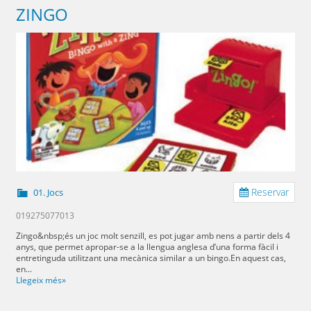
ZINGO
Reservar
01. Jocs
019275077013
Zingo&nbsp;és un joc molt senzill, es pot jugar amb nens a partir dels 4
anys, que permet apropar-se a la llengua anglesa d’una forma fàcil i
entretinguda utilitzant una mecànica similar a un bingo.En aquest cas,
en...
Llegeix més»